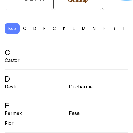
Все
C
D
F
G
K
L
M
N
P
R
T
C
Castor
D
Desti
Ducharme
F
Farmax
Fasa
Fior