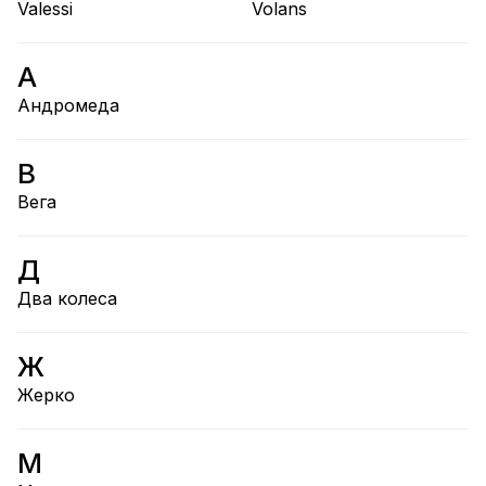
Valessi
Volans
А
Андромеда
В
Вега
Д
Два колеса
Ж
Жерко
М