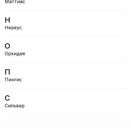
Маттиас
Н
Нереус
О
Орхидея
П
Пингис
С
Сильвер