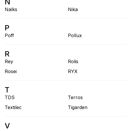
N
Nalks
Nika
P
Poff
Pollux
R
Rey
Rolis
Rosei
RYX
T
TDS
Terros
Textileс
Tigarden
V