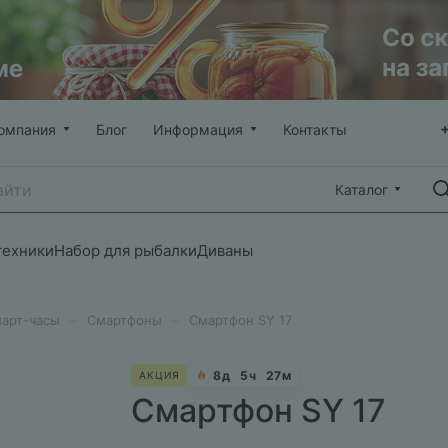
омпания
Блог
Информация
Контакты
Каталог
техники
Набор для рыбалки
Диваны
–
–
март-часы
Смартфоны
Смартфон SY 17
8
д
5
ч
27
м
АКЦИЯ
Смартфон SY 17