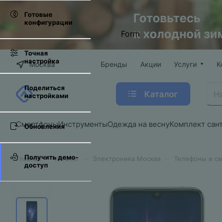
Готовые
конфигурации
Form
Точная
настройка
Москва
Бренды
Акции
Услуги
К
Поделиться
Каталог
настройками
Смартфоны
Инструменты
Одежда на весну
Комплект сан
Обновления
Получить демо-
–
–
–
Главная
Каталог
Электроника Москва
Телефоны и с
доступ