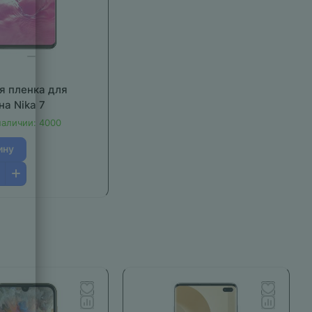
я пленка для
а Nika 7
наличии: 4000
ину