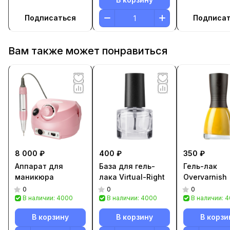
Подписаться
Подписа
Вам также может понравиться
8 000 ₽
400 ₽
350 ₽
Аппарат для
База для гель-
Гель-лак
маникюра
лака Virtual-Right
Overvarnish
0
0
0
В наличии: 4000
В наличии: 4000
В наличии: 
В корзину
В корзину
В корзи