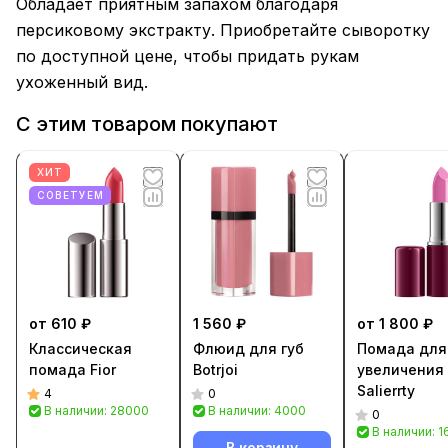
Обладает приятным запахом благодаря
персиковому экстракту. Приобретайте сыворотку
по доступной цене, чтобы придать рукам
ухоженный вид.
С этим товаром покупают
ХИТ
СОВЕТУЕМ
от 610 ₽
1 560 ₽
от 1 800 ₽
Классическая
Флюид для губ
Помада для
помада Fior
Botrjoi
увеличения 
Salierrty
4
0
В наличии: 28000
В наличии: 4000
0
В наличии: 
В корзину