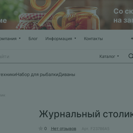
омпания
Блог
Информация
Контакты
Каталог
техники
Набор для рыбалки
Диваны
лик
Журнальный столи
0
Нет отзывов
Арт.
F23786A5