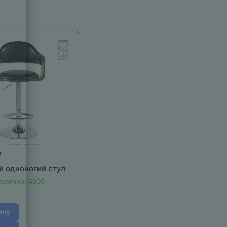
₽
й одноногий стул
наличии: 4000
ину