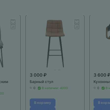
3 000 ₽
3 600 
ским
Барный стул
Кухонны
0
В наличии: 4000
0
В 
000
В корзину
В корз