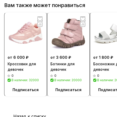
Вам также может понравиться
от 6 000 ₽
от 3 600 ₽
от 1 800 ₽
Кроссовки для
Ботинки для
Босоножки 
девочек
девочек
девочек
0
0
0
В наличии: 32000
В наличии: 20000
В наличии: 
Подписаться
Подписаться
Подписа
Назад к списку