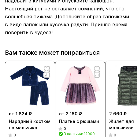
надевайте кигуруми и опускайте капюшон.
Настоящий рог не оставляет сомнений, что это
волшебная пижама. Дополняйте образ тапочками
в виде лапок или кусочка радуги. Пришло время
поверить в чудеса!
Вам также может понравиться
от 1 824 ₽
от 2 160 ₽
2 660 ₽
Нарядный костюм
Платье с рюшами
Жилет для
на мальчика
мальчиков
0
В наличии: 12000
0
0