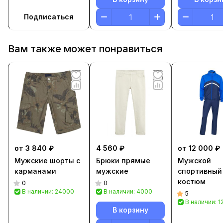
Подписаться
Вам также может понравиться
от 3 840 ₽
4 560 ₽
от 12 000 ₽
Мужские шорты с
Брюки прямые
Мужской
карманами
мужские
спортивный
костюм
0
0
В наличии: 24000
В наличии: 4000
5
В наличии: 
В корзину