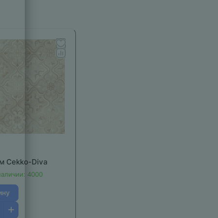
м Cekko-Diva
наличии: 4000
ину