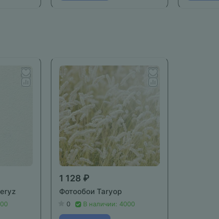
1 128 ₽
eryz
Фотообои Taryop
000
0
В наличии: 4000