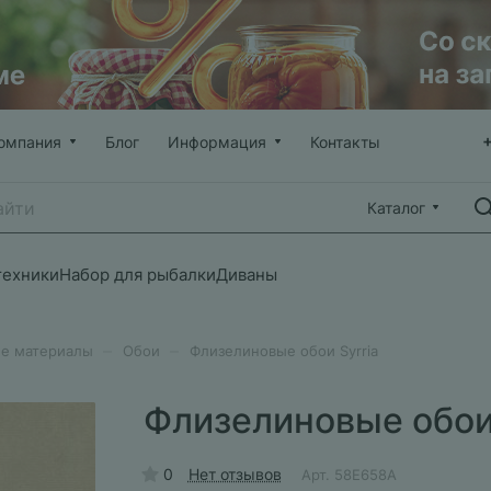
омпания
Блог
Информация
Контакты
Каталог
техники
Набор для рыбалки
Диваны
–
–
е материалы
Обои
Флизелиновые обои Syrria
Флизелиновые обои 
0
Нет отзывов
Арт.
58E658A