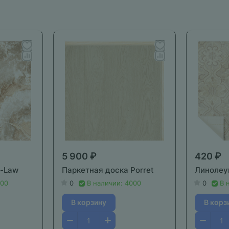
5 900 ₽
420 ₽
z-Law
Паркетная доска Porret
Линолеу
000
0
В наличии: 4000
0
В 
В корзину
В корз