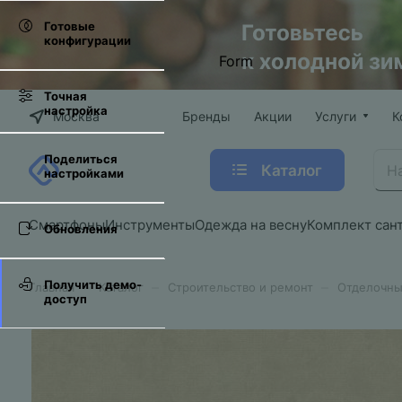
Готовые
конфигурации
Form
Точная
настройка
Москва
Бренды
Акции
Услуги
К
Поделиться
Каталог
настройками
Смартфоны
Инструменты
Одежда на весну
Комплект сан
Обновления
Получить демо-
–
–
–
Главная
Каталог
Строительство и ремонт
Отделочны
доступ