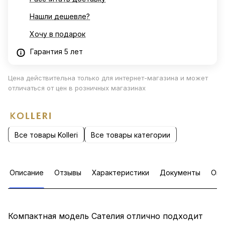
Нашли дешевле?
Хочу в подарок
Гарантия 5 лет
Цена действительна только для интернет-магазина и может
отличаться от цен в розничных магазинах
Все товары Kolleri
Все товары категории
Описание
Отзывы
Характеристики
Документы
Опл
Компактная модель Сателия отлично подходит