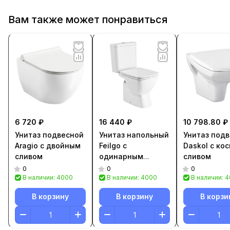
Вам также может понравиться
6 720 ₽
16 440 ₽
10 798.80 ₽
Унитаз подвесной
Унитаз напольный
Унитаз под
Aragio с двойным
Feilgo с
Daskol с ко
сливом
одинарным
сливом
сливом
0
0
0
В наличии: 4000
В наличии: 4000
В наличии: 
В корзину
В корзину
В корзи