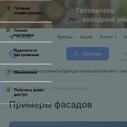
Готовые
конфигурации
Form
Точная
настройка
Москва
Бренды
Акции
Услуги
К
Поделиться
Каталог
настройками
Смартфоны
Инструменты
Одежда на весну
Комплект сан
Обновления
–
–
Главная
Галерея
Примеры фасадов
Получить демо-
доступ
Примеры фасадов