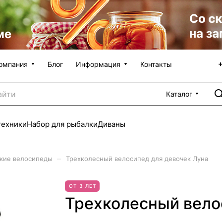
омпания
Блог
Информация
Контакты
Каталог
техники
Набор для рыбалки
Диваны
–
кие велосипеды
Трехколесный велосипед для девочек Луна
ОТ 3 ЛЕТ
Трехколесный вело