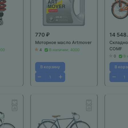
770 ₽
14 548
Моторное масло Artmover
Складно
COMF
000
4
В наличии: 4000
0
В 
В корзину
В корз